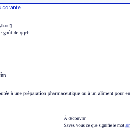
ulcorante
ylkɔʀɑ̃t]
e goût de qqch.
in
outée à une préparation pharmaceutique ou à un aliment pour en
À découvrir
Savez-vous ce que signifie le mot
si