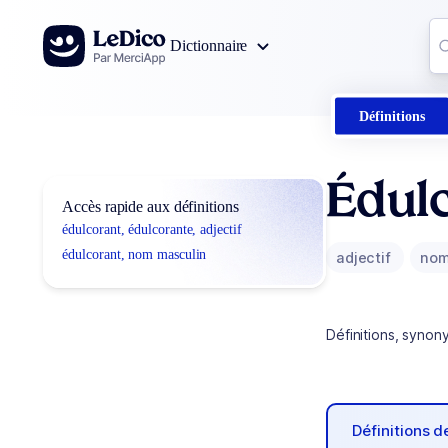
Aller au contenu
Co
Dictionnaire
0
r
Définitions
Édulc
Accès rapide aux définitions
édulcorant, édulcorante, adjectif
édulcorant, nom masculin
adjectif
nom
Définitions, synon
Définitions 