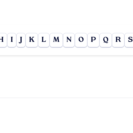
H
I
J
K
L
M
N
O
P
Q
R
S