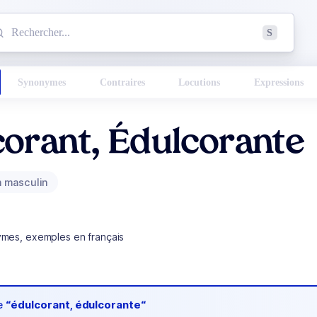
mmencez à chercher un mot dans le dictionnaire :
S
esults found.
Synonymes
Contraires
Locutions
Expressions
orant, Édulcorante
 masculin
ymes, exemples en français
de
“édulcorant, édulcorante“