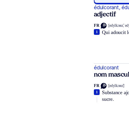
édulcorant, éd
adjectif
FR
[edylkɔʀɑ̃, ed
Qui adoucit l
1
édulcorant
nom mascul
FR
[edylkɔʀɑ̃]
Substance aj
1
sucre.