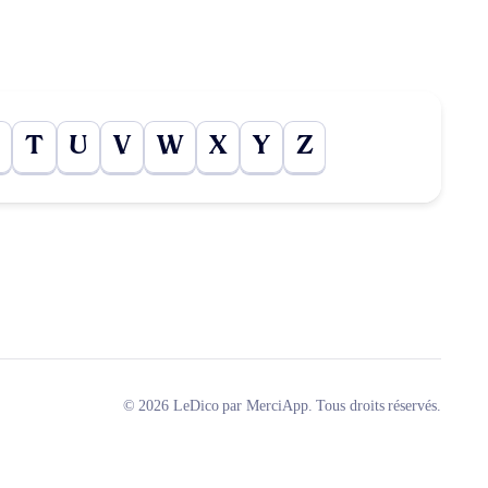
T
U
V
W
X
Y
Z
© 2026 LeDico par MerciApp. Tous droits réservés.