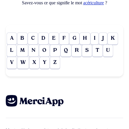
Savez-vous ce que signifie le mot
acériculture
?
A
B
C
D
E
F
G
H
I
J
K
L
M
N
O
P
Q
R
S
T
U
V
W
X
Y
Z