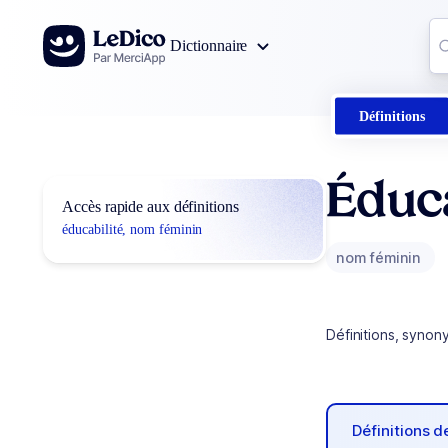
Aller au contenu
Co
Dictionnaire
0
r
Définitions
Éduca
Accès rapide aux définitions
éducabilité, nom féminin
nom féminin
Définitions, synon
Définitions 