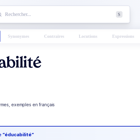
mmencez à chercher un mot dans le dictionnaire :
S
esults found.
Synonymes
Contraires
Locutions
Expressions
bilité
ymes, exemples en français
de
“éducabilité“