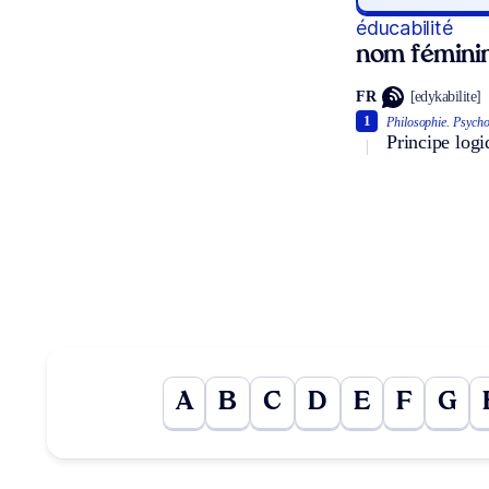
éducabilité
nom fémini
FR
[edykabilite]
1
Philosophie.
Psycho
Principe logi
A
B
C
D
E
F
G