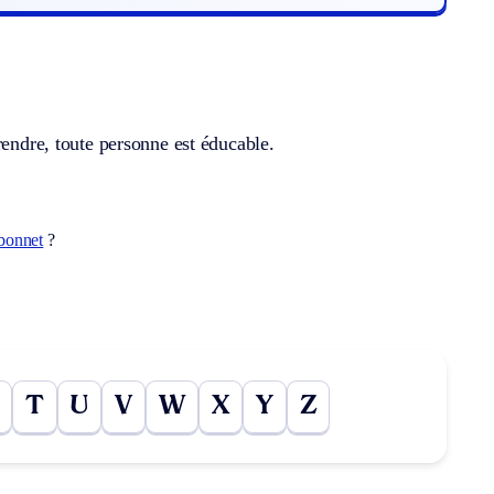
rendre, toute personne est éducable.
bonnet
?
T
U
V
W
X
Y
Z