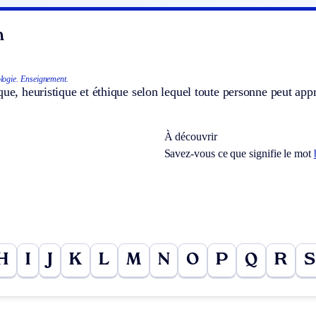
n
logie.
Enseignement.
que, heuristique et éthique selon lequel toute personne peut app
À découvrir
Savez-vous ce que signifie le mot
H
I
J
K
L
M
N
O
P
Q
R
S