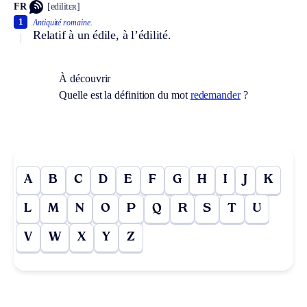
FR
[edilitɛʀ]
1
Antiquité romaine.
Relatif à un édile, à l’édilité.
À découvrir
Quelle est la définition du mot
redemander
?
A
B
C
D
E
F
G
H
I
J
K
L
M
N
O
P
Q
R
S
T
U
V
W
X
Y
Z