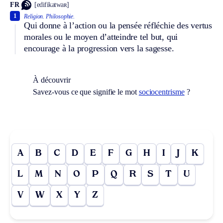
FR
[edifikatwaʀ]
1
Religion.
Philosophie.
Qui donne à l’action ou la pensée réfléchie des vertus
morales ou le moyen d’atteindre tel but, qui
encourage à la progression vers la sagesse.
À découvrir
Savez-vous ce que signifie le mot
sociocentrisme
?
A
B
C
D
E
F
G
H
I
J
K
L
M
N
O
P
Q
R
S
T
U
V
W
X
Y
Z