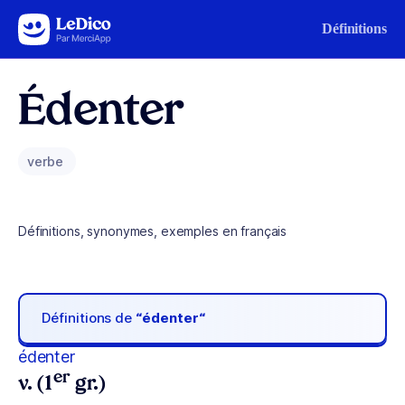
Aller au contenu
Définitions
Édenter
verbe
Définitions, synonymes, exemples en français
Définitions de
“édenter“
édenter
er
v. (1
gr.)