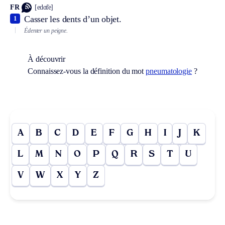
FR
[edɑ̃te]
Casser les dents d’un objet.
1
Édenter un peigne.
À découvrir
Connaissez-vous la définition du mot
pneumatologie
?
A
B
C
D
E
F
G
H
I
J
K
L
M
N
O
P
Q
R
S
T
U
V
W
X
Y
Z