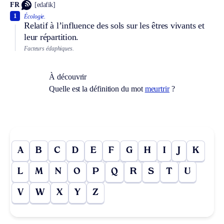
FR
[edafik]
1
Écologie.
Relatif à l’influence des sols sur les êtres vivants et
leur répartition.
Facteurs édaphiques.
À découvrir
Quelle est la définition du mot
meurtrir
?
A
B
C
D
E
F
G
H
I
J
K
L
M
N
O
P
Q
R
S
T
U
V
W
X
Y
Z