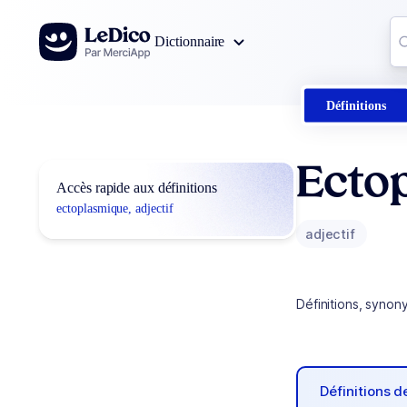
Aller au contenu
Co
Dictionnaire
0
r
Définitions
Ecto
Accès rapide aux définitions
ectoplasmique, adjectif
adjectif
Définitions, synon
Définitions 