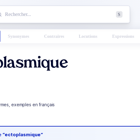
mmencez à chercher un mot dans le dictionnaire :
S
esults found.
Synonymes
Contraires
Locutions
Expressions
plasmique
ymes, exemples en français
de
“ectoplasmique“