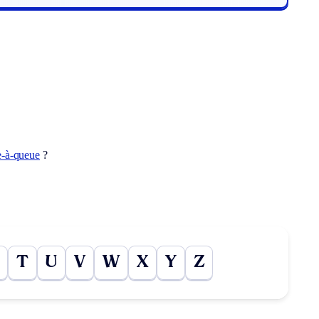
e-à-queue
?
T
U
V
W
X
Y
Z