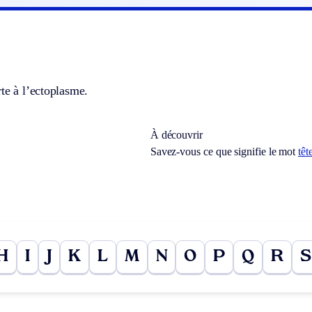
te à l’ectoplasme.
À découvrir
Savez-vous ce que signifie le mot
têt
H
I
J
K
L
M
N
O
P
Q
R
S