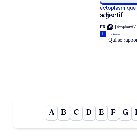
ectoplasmique
adjectif
FR
[ɛktoplasmik]
1
Biologie.
Qui se rappor
A
B
C
D
E
F
G