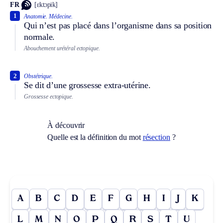
FR
[ɛktɔpik]
1
Anatomie.
Médecine.
Qui n’est pas placé dans l’organisme dans sa position
normale.
Abouchement urétéral ectopique.
2
Obstétrique.
Se dit d’une grossesse extra-utérine.
Grossesse ectopique.
À découvrir
Quelle est la définition du mot
résection
?
A
B
C
D
E
F
G
H
I
J
K
L
M
N
O
P
Q
R
S
T
U