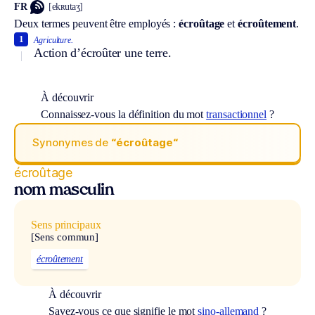
FR
[ekʀutaʒ]
Deux termes peuvent être employés :
écroûtage
et
écroûtement
.
1
Agriculture.
Action d’écroûter une terre.
À découvrir
Connaissez-vous la définition du mot
transactionnel
?
Synonymes de
“écroûtage“
écroûtage
nom masculin
Sens principaux
[Sens commun]
écroûtement
À découvrir
Savez-vous ce que signifie le mot
sino-allemand
?