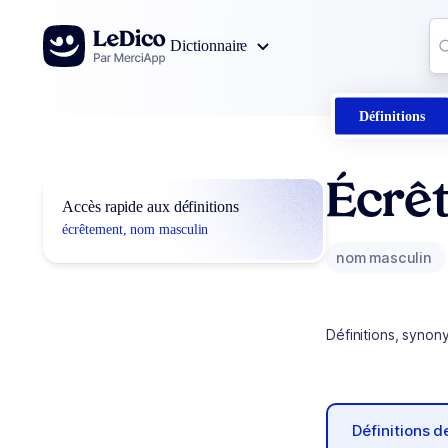
Aller au contenu
Co
Dictionnaire
0
r
Définitions
Écrê
Accès rapide aux définitions
écrêtement, nom masculin
nom masculin
Définitions, synon
Définitions 