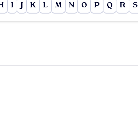
H
I
J
K
L
M
N
O
P
Q
R
S