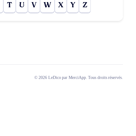
T
U
V
W
X
Y
Z
© 2026 LeDico par MerciApp. Tous droits réservés.