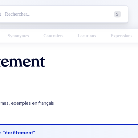
mmencez à chercher un mot dans le dictionnaire :
S
esults found.
Synonymes
Contraires
Locutions
Expressions
tement
ymes, exemples en français
de
“écrêtement“