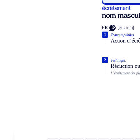
écrêtement
nom mascul
FR
[ekʀɛtmɑ̃]
1
Travaux publics.
Action d’écrê
2
Technique.
Réduction ou 
L’écrêtement des pi