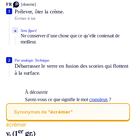
FR
[ekʀeme]
Prélever, ôter la crème.
1
Écrémer le lait.
a
Sens figuré.
Ne conserver d’une chose que ce qu’elle contenait de
meilleur.
2
Par analogie.
Technique.
Débarrasser le verre en fusion des scories qui flottent
à la surface.
À découvrir
Savez-vous ce que signifie le mot
crapuleux
?
Synonymes de
“écrémer“
écrémer
er
v. (1
gr.)