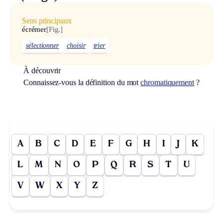
Sens principaux
écrémer
[Fig.]
sélectionner
choisir
trier
À découvrir
Connaissez-vous la définition du mot
chromatiquement
?
A
B
C
D
E
F
G
H
I
J
K
L
M
N
O
P
Q
R
S
T
U
V
W
X
Y
Z