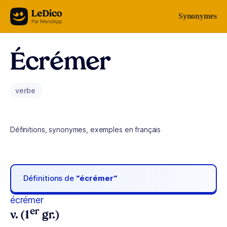
Aller au contenu
Synonymes
Écrémer
verbe
Définitions, synonymes, exemples en français
Définitions de
“écrémer“
écrémer
er
v. (1
gr.)