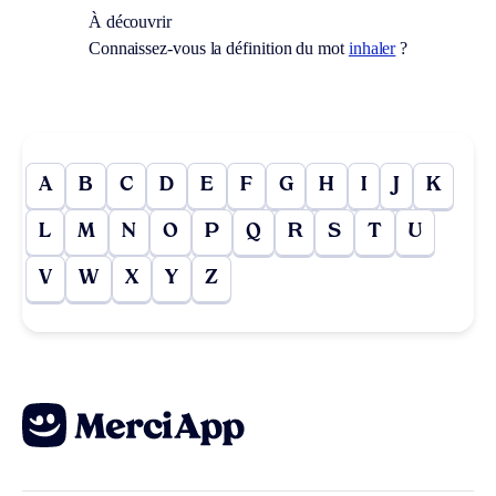
À découvrir
Connaissez-vous la définition du mot
inhaler
?
A
B
C
D
E
F
G
H
I
J
K
L
M
N
O
P
Q
R
S
T
U
V
W
X
Y
Z