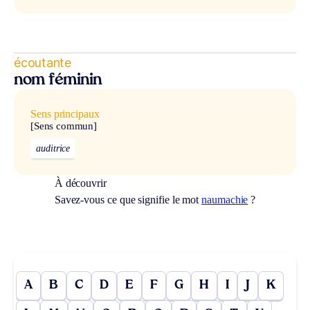
écoutante
nom féminin
Sens principaux
[Sens commun]
auditrice
À découvrir
Savez-vous ce que signifie le mot
naumachie
?
A
B
C
D
E
F
G
H
I
J
K