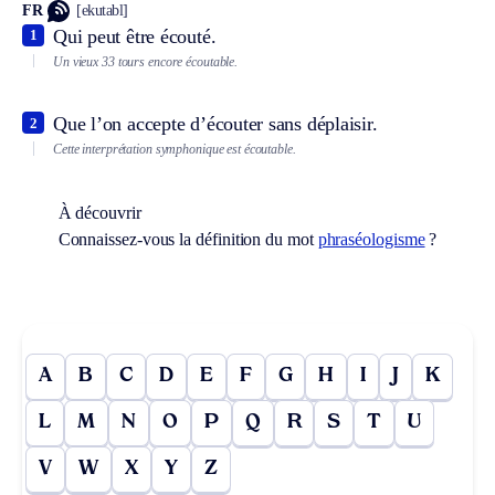
FR
[ekutabl]
Qui peut être écouté.
1
Un vieux 33 tours encore écoutable.
Que l’on accepte d’écouter sans déplaisir.
2
Cette interprétation symphonique est écoutable.
À découvrir
Connaissez-vous la définition du mot
phraséologisme
?
A
B
C
D
E
F
G
H
I
J
K
L
M
N
O
P
Q
R
S
T
U
V
W
X
Y
Z