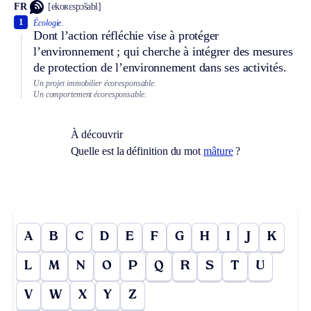
FR
[ekoʀɛspɔ̃sabl]
1
Écologie.
Dont l’action réfléchie vise à protéger
l’environnement ; qui cherche à intégrer des mesures
de protection de l’environnement dans ses activités.
Un projet immobilier écoresponsable.
Un comportement écoresponsable.
À découvrir
Quelle est la définition du mot
mâture
?
A
B
C
D
E
F
G
H
I
J
K
L
M
N
O
P
Q
R
S
T
U
V
W
X
Y
Z