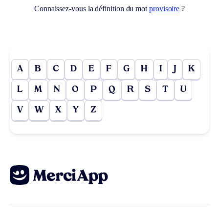
Connaissez-vous la définition du mot
provisoire
?
A
B
C
D
E
F
G
H
I
J
K
L
M
N
O
P
Q
R
S
T
U
V
W
X
Y
Z