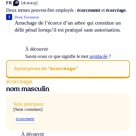
FR
[ekɔʀseaʒ]
Deux termes peuvent être employés :
écorcement
et
écorcéage
.
1
Droit.
Foresterie.
Arrachage de l’écorce d’un arbre qui constitue un
délit pénal lorsqu’il est pratiqué sans autorisation.
À découvrir
Savez-vous ce que signifie le mot
aroïdacée
?
Synonymes de
“écorcéage“
écorcéage
nom masculin
Sens principaux
[Sens commun]
écorcement
À découvrir