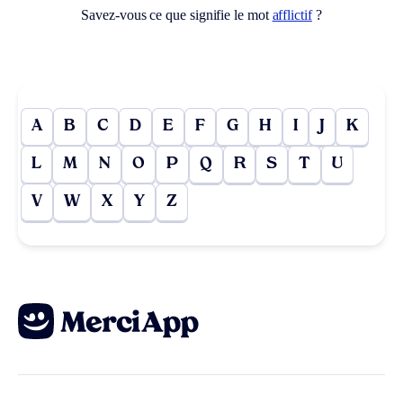
Savez-vous ce que signifie le mot
afflictif
?
A
B
C
D
E
F
G
H
I
J
K
L
M
N
O
P
Q
R
S
T
U
V
W
X
Y
Z