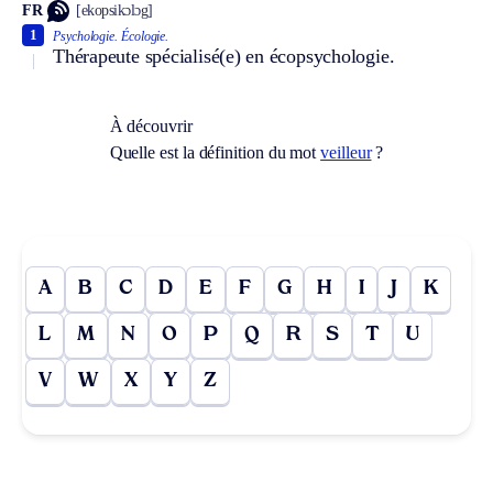
FR
[ekopsikɔlɔg]
1
Psychologie.
Écologie.
Thérapeute spécialisé(e) en écopsychologie.
À découvrir
Quelle est la définition du mot
veilleur
?
A
B
C
D
E
F
G
H
I
J
K
L
M
N
O
P
Q
R
S
T
U
V
W
X
Y
Z