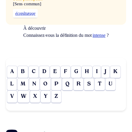
[Sens commun]
écopâturage
À découvrir
Connaissez-vous la définition du mot
intense
?
A
B
C
D
E
F
G
H
I
J
K
L
M
N
O
P
Q
R
S
T
U
V
W
X
Y
Z