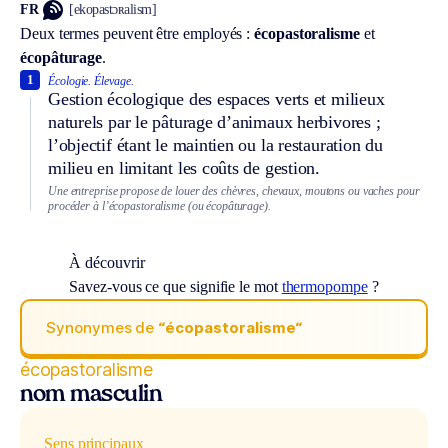
FR
[ekopastɔʀalism]
Deux termes peuvent être employés :
écopastoralisme
et
écopâturage
.
1
Écologie.
Élevage.
Gestion écologique des espaces verts et milieux
naturels par le pâturage d’animaux herbivores ;
l’objectif étant le maintien ou la restauration du
milieu en limitant les coûts de gestion.
Une entreprise propose de louer des chèvres, chevaux, moutons ou vaches pour
procéder à l’écopastoralisme (ou écopâturage).
À découvrir
Savez-vous ce que signifie le mot
thermopompe
?
Synonymes de
“écopastoralisme“
écopastoralisme
nom masculin
Sens principaux