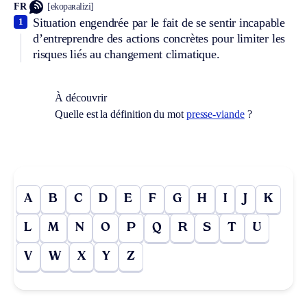
FR
[ekopaʀalizi]
Situation engendrée par le fait de se sentir incapable
1
d’entreprendre des actions concrètes pour limiter les
risques liés au changement climatique.
À découvrir
Quelle est la définition du mot
presse-viande
?
A
B
C
D
E
F
G
H
I
J
K
L
M
N
O
P
Q
R
S
T
U
V
W
X
Y
Z