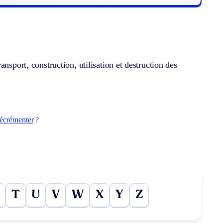
nsport, construction, utilisation et destruction des
écrémenter
?
T
U
V
W
X
Y
Z