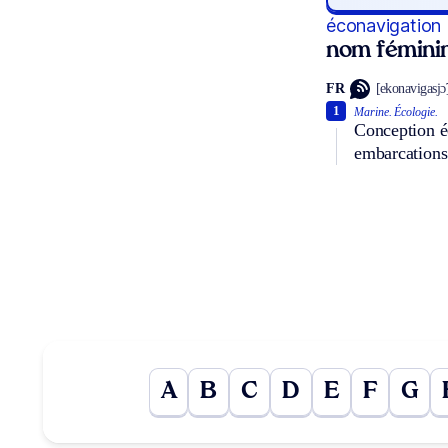
éconavigation
nom fémini
FR
[ekonavigasjɔ̃
1
Marine.
Écologie.
Conception éc
embarcations 
A
B
C
D
E
F
G