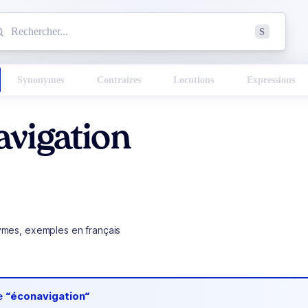
mmencez à chercher un mot dans le dictionnaire :
S
esults found.
Synonymes
Contraires
Locutions
Expressions
vigation
ymes, exemples en français
de
“éconavigation“