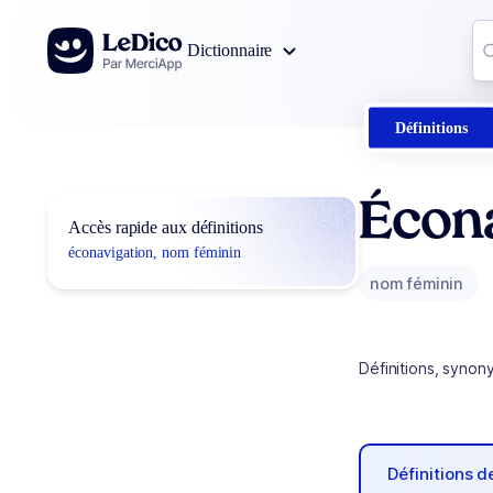
Aller au contenu
Co
Dictionnaire
0
r
Définitions
Écona
Accès rapide aux définitions
éconavigation, nom féminin
nom féminin
Définitions, synon
Définitions 