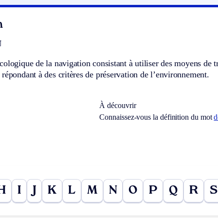
n
]
ologique de la navigation consistant à utiliser des moyens de tra
répondant à des critères de préservation de l’environnement.
À découvrir
Connaissez-vous la définition du mot
d
H
I
J
K
L
M
N
O
P
Q
R
S