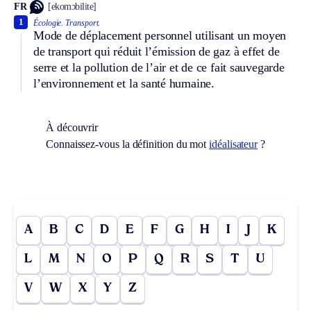
FR
[ekomɔbilite]
1
Écologie.
Transport.
Mode de déplacement personnel utilisant un moyen
de transport qui réduit l’émission de gaz à effet de
serre et la pollution de l’air et de ce fait sauvegarde
l’environnement et la santé humaine.
À découvrir
Connaissez-vous la définition du mot
idéalisateur
?
A
B
C
D
E
F
G
H
I
J
K
L
M
N
O
P
Q
R
S
T
U
V
W
X
Y
Z