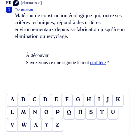
FR
[ekomateʀjo]
1
Construction.
Matériau de construction écologique qui, outre ses
critères techniques, répond à des critères
environnementaux depuis sa fabrication jusqu’à son
élimination ou recyclage.
À découvrir
Savez-vous ce que signifie le mot
prolifère
?
A
B
C
D
E
F
G
H
I
J
K
L
M
N
O
P
Q
R
S
T
U
V
W
X
Y
Z