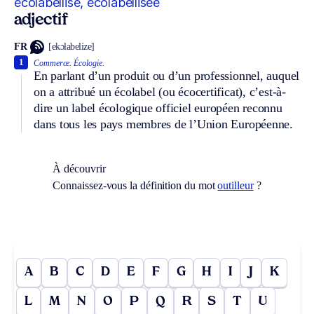
écolabellisé, écolabellisée
adjectif
FR
[ekɔlabelize]
1
Commerce.
Écologie.
En parlant d’un produit ou d’un professionnel, auquel
on a attribué un écolabel (ou écocertificat), c’est-à-
dire un label écologique officiel européen reconnu
dans tous les pays membres de l’Union Européenne.
À découvrir
Connaissez-vous la définition du mot
outilleur
?
A
B
C
D
E
F
G
H
I
J
K
L
M
N
O
P
Q
R
S
T
U