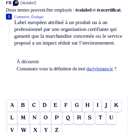
FR
[ekolabɛl]
Deux termes peuvent être employés :
écolabel
et
écocertificat
.
1
Commerce.
Écologie.
Label européen attribué à un produit ou à un
professionnel par une organisation certifiante qui
garantit que la marchandise concernée ou le service
proposé a un impact réduit sur l’environnement.
À découvrir
Connaissez-vous la définition du mot
dactylomancie
?
A
B
C
D
E
F
G
H
I
J
K
L
M
N
O
P
Q
R
S
T
U
V
W
X
Y
Z