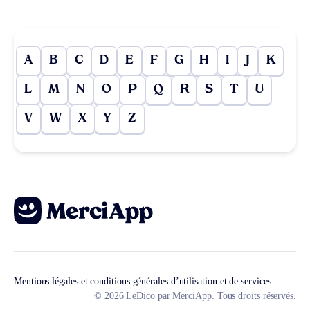
A
B
C
D
E
F
G
H
I
J
K
L
M
N
O
P
Q
R
S
T
U
V
W
X
Y
Z
Mentions légales et conditions générales d’utilisation et de services
© 2026 LeDico par MerciApp. Tous droits réservés.