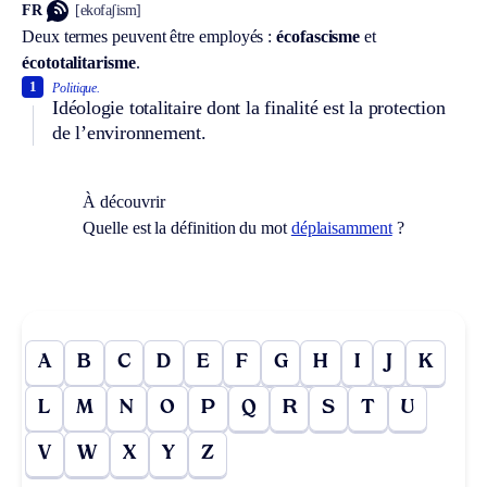
FR
[ekofaʃism]
Deux termes peuvent être employés :
écofascisme
et
écototalitarisme
.
1
Politique.
Idéologie totalitaire dont la finalité est la protection
de l’environnement.
À découvrir
Quelle est la définition du mot
déplaisamment
?
A
B
C
D
E
F
G
H
I
J
K
L
M
N
O
P
Q
R
S
T
U
V
W
X
Y
Z