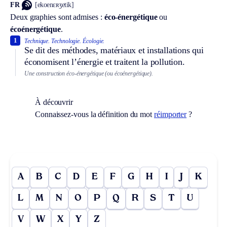
FR
[ekoenɛʀʒetik]
Deux graphies sont admises :
éco-énergétique
ou
écoénergétique
.
1
Technique.
Technologie.
Écologie.
Se dit des méthodes, matériaux et installations qui
économisent l’énergie et traitent la pollution.
Une construction éco-énergétique (ou écoénergétique).
À découvrir
Connaissez-vous la définition du mot
réimporter
?
A
B
C
D
E
F
G
H
I
J
K
L
M
N
O
P
Q
R
S
T
U
V
W
X
Y
Z