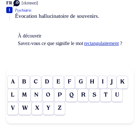
FR
[ɛkmnezi]
1
Psychiatrie.
Évocation hallucinatoire de souvenirs.
À découvrir
Savez-vous ce que signifie le mot
rectangulairement
?
A
B
C
D
E
F
G
H
I
J
K
L
M
N
O
P
Q
R
S
T
U
V
W
X
Y
Z