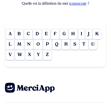
Quelle est la définition du mot
iconoscope
?
A
B
C
D
E
F
G
H
I
J
K
L
M
N
O
P
Q
R
S
T
U
V
W
X
Y
Z