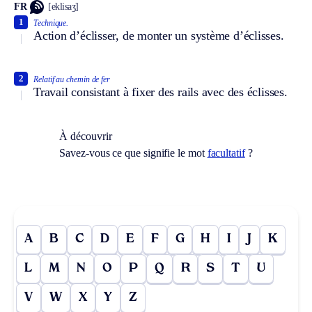
FR
[eklisaʒ]
1
Technique.
Action d’éclisser, de monter un système d’éclisses.
2
Relatif au chemin de fer
Travail consistant à fixer des rails avec des éclisses.
À découvrir
Savez-vous ce que signifie le mot
facultatif
?
A
B
C
D
E
F
G
H
I
J
K
L
M
N
O
P
Q
R
S
T
U
V
W
X
Y
Z