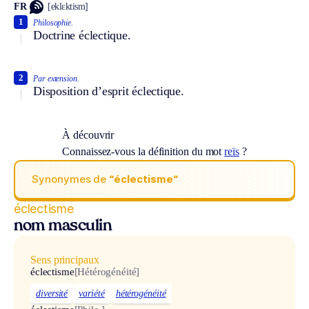
FR
[eklɛktism]
1
Philosophie.
Doctrine éclectique.
2
Par extension.
Disposition d’esprit éclectique.
À découvrir
Connaissez-vous la définition du mot
reïs
?
Synonymes de
“éclectisme“
éclectisme
nom masculin
Sens principaux
éclectisme
[Hétérogénéité]
diversité
variété
hétérogénéité