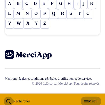
A
B
C
D
E
F
G
H
I
J
K
L
M
N
O
P
Q
R
S
T
U
V
W
X
Y
Z
Mentions légales et conditions générales d’utilisation et de services
© 2026 LeDico par MerciApp. Tous droits réservés.
Rechercher
Menu