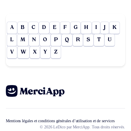
A
B
C
D
E
F
G
H
I
J
K
L
M
N
O
P
Q
R
S
T
U
V
W
X
Y
Z
Mentions légales et conditions générales d’utilisation et de services
© 2026 LeDico par MerciApp. Tous droits réservés.