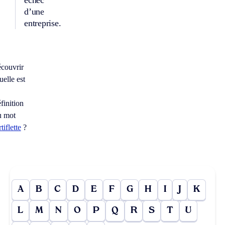
échec
d’une
entreprise.
écouvrir
elle est
finition
u mot
rtiflette
?
A
B
C
D
E
F
G
H
I
J
K
L
M
N
O
P
Q
R
S
T
U