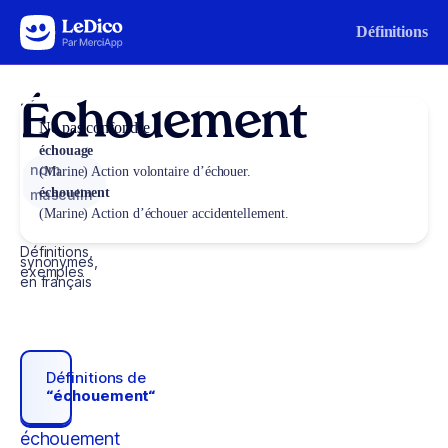
Aller au contenu
Définitions
Échouement
Ne pas confondre
échouage
nom
(Marine) Action volontaire d’échouer.
échouement
masculin
(Marine) Action d’échouer accidentellement.
Définitions,
synonymes,
exemples
en français
Définitions de
“échouement“
échouement