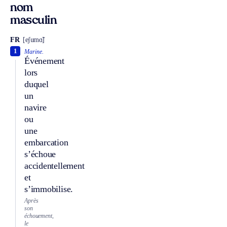
nom
masculin
FR
[eʃumɑ̃]
1
Marine.
Événement
lors
duquel
un
navire
ou
une
embarcation
s’échoue
accidentellement
et
s’immobilise.
Après
son
échouement,
le