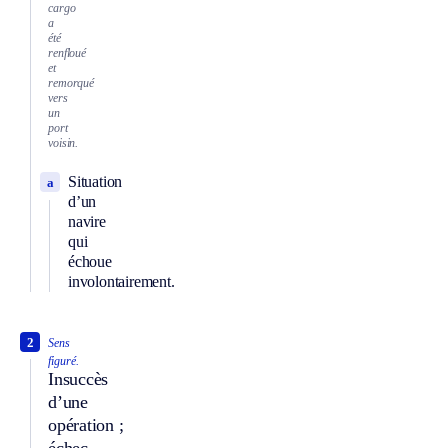
cargo
a
été
renfloué
et
remorqué
vers
un
port
voisin.
Situation
a
d’un
navire
qui
échoue
involontairement.
2
Sens
figuré.
Insuccès
d’une
opération ;