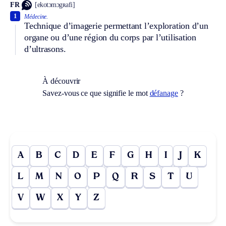
FR
[ekotɔmɔgʀafi]
1
Médecine.
Technique d’imagerie permettant l’exploration d’un
organe ou d’une région du corps par l’utilisation
d’ultrasons.
À découvrir
Savez-vous ce que signifie le mot
défanage
?
A
B
C
D
E
F
G
H
I
J
K
L
M
N
O
P
Q
R
S
T
U
V
W
X
Y
Z