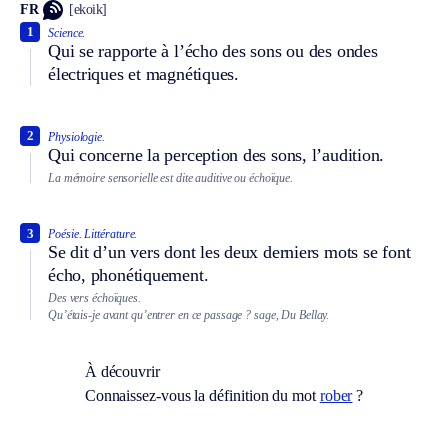
FR
[ekoik]
1
Science.
Qui se rapporte à l’écho des sons ou des ondes
électriques et magnétiques.
2
Physiologie.
Qui concerne la perception des sons, l’audition.
La mémoire sensorielle est dite auditive ou échoïque.
3
Poésie.
Littérature.
Se dit d’un vers dont les deux derniers mots se font
écho, phonétiquement.
Des vers échoïques.
Qu’étais-je avant qu’entrer en ce passage ? sage, Du Bellay.
À découvrir
Connaissez-vous la définition du mot
rober
?