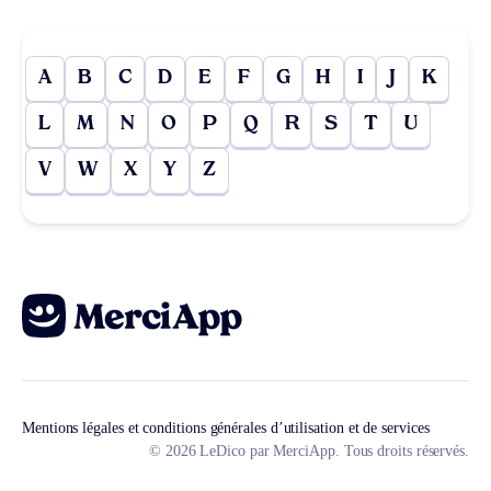
A
B
C
D
E
F
G
H
I
J
K
L
M
N
O
P
Q
R
S
T
U
V
W
X
Y
Z
Mentions légales et conditions générales d’utilisation et de services
© 2026 LeDico par MerciApp. Tous droits réservés.