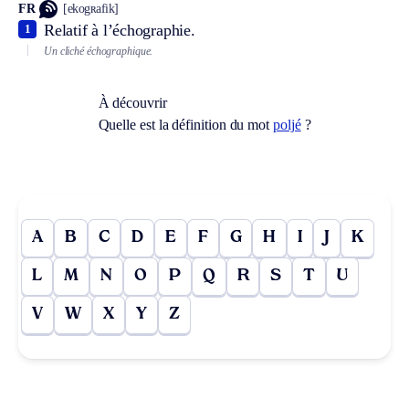
FR
[ekogʀafik]
Relatif à l’échographie.
1
Un cliché échographique.
À découvrir
Quelle est la définition du mot
poljé
?
A
B
C
D
E
F
G
H
I
J
K
L
M
N
O
P
Q
R
S
T
U
V
W
X
Y
Z