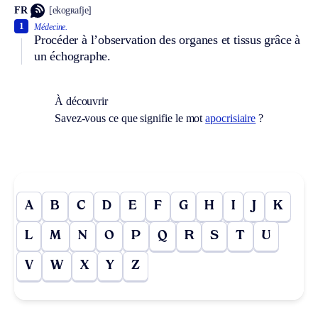
FR
[ekogʀafje]
1
Médecine.
Procéder à l’observation des organes et tissus grâce à
un échographe.
À découvrir
Savez-vous ce que signifie le mot
apocrisiaire
?
A
B
C
D
E
F
G
H
I
J
K
L
M
N
O
P
Q
R
S
T
U
V
W
X
Y
Z