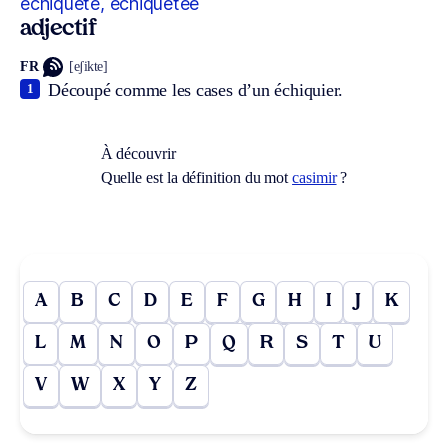
échiqueté, échiquetée
adjectif
FR
[eʃikte]
Découpé comme les cases d’un échiquier.
1
À découvrir
Quelle est la définition du mot
casimir
?
A
B
C
D
E
F
G
H
I
J
K
L
M
N
O
P
Q
R
S
T
U
V
W
X
Y
Z