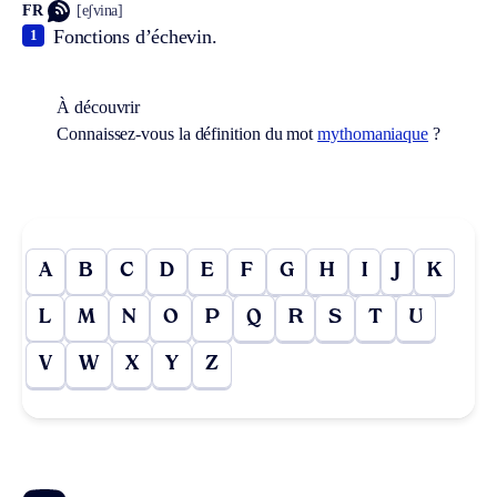
FR
[eʃvina]
Fonctions d’échevin.
1
À découvrir
Connaissez-vous la définition du mot
mythomaniaque
?
A
B
C
D
E
F
G
H
I
J
K
L
M
N
O
P
Q
R
S
T
U
V
W
X
Y
Z