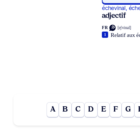
échevinal, éch
adjectif
FR
[eʃvinal]
Relatif aux é
1
A
B
C
D
E
F
G