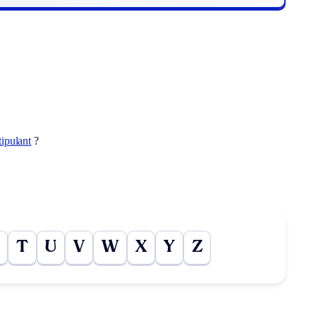
tipulant
?
T
U
V
W
X
Y
Z