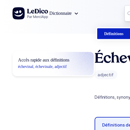
Aller au contenu
Co
Dictionnaire
0
r
Définitions
Échev
Accès rapide aux définitions
échevinal, échevinale, adjectif
adjectif
Définitions, synon
Définitions 