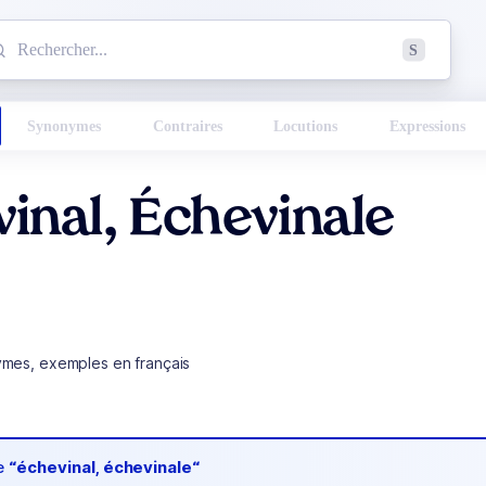
mmencez à chercher un mot dans le dictionnaire :
S
esults found.
Synonymes
Contraires
Locutions
Expressions
inal, Échevinale
ymes, exemples en français
de
“échevinal, échevinale“