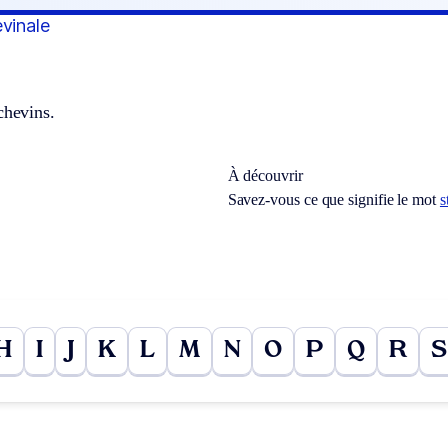
evinale
chevins.
À découvrir
Savez-vous ce que signifie le mot
s
H
I
J
K
L
M
N
O
P
Q
R
S