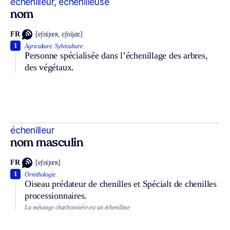
échenilleur, échenilleuse
nom
FR
[eʃnijœʀ, eʃnijøz]
1
Agriculture.
Sylviculture.
Personne spécialisée dans l’échenillage des arbres,
des végétaux.
échenilleur
nom masculin
FR
[eʃnijœʀ]
1
Ornithologie.
Oiseau prédateur de chenilles et
Spécialt
de chenilles
processionnaires.
La mésange charbonnière est un échenilleur.