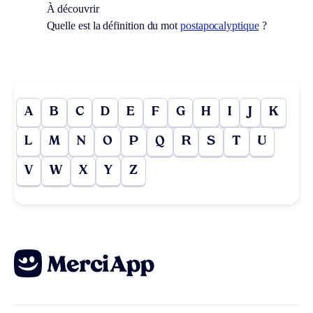
À découvrir
Quelle est la définition du mot
postapocalyptique
?
A
B
C
D
E
F
G
H
I
J
K
L
M
N
O
P
Q
R
S
T
U
V
W
X
Y
Z