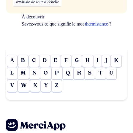
servitude de tour d’échelle
À découvrir
Savez-vous ce que signifie le mot
thermistance
?
A
B
C
D
E
F
G
H
I
J
K
L
M
N
O
P
Q
R
S
T
U
V
W
X
Y
Z