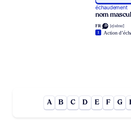
échaudement
nom mascul
FR
[eʃodmɑ̃]
Action d’éch
1
A
B
C
D
E
F
G