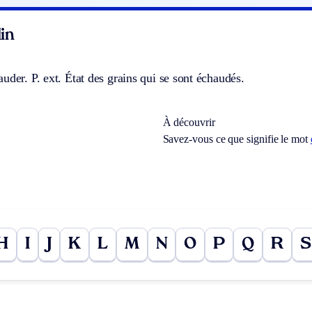
in
auder.
P. ext.
État des grains qui se sont échaudés.
À découvrir
Savez-vous ce que signifie le mot
H
I
J
K
L
M
N
O
P
Q
R
S