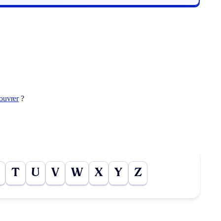
ouvrer
?
T
U
V
W
X
Y
Z