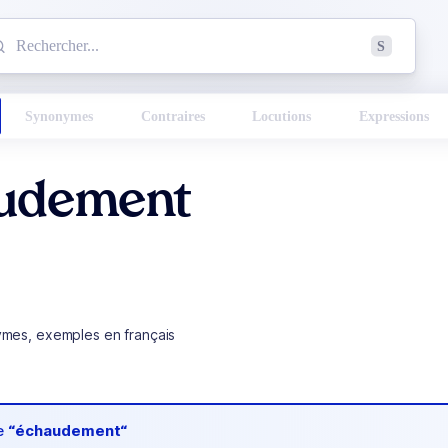
mmencez à chercher un mot dans le dictionnaire :
S
esults found.
Synonymes
Contraires
Locutions
Expressions
udement
ymes, exemples en français
de
“échaudement“