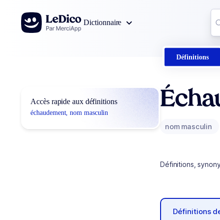
Aller au contenu
Co
Dictionnaire
0
r
Définitions
Écha
Accès rapide aux définitions
échaudement, nom masculin
nom masculin
Définitions, synon
Définitions 