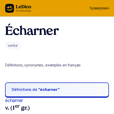
Aller au contenu
Synonymes
Écharner
verbe
Définitions, synonymes, exemples en français
Définitions de
“écharner“
écharner
er
v. (1
gr.)