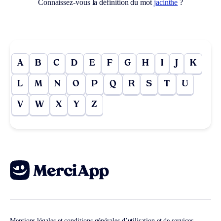
Connaissez-vous la définition du mot
jacinthe
?
A
B
C
D
E
F
G
H
I
J
K
L
M
N
O
P
Q
R
S
T
U
V
W
X
Y
Z
Mentions légales et conditions générales d’utilisation et de services