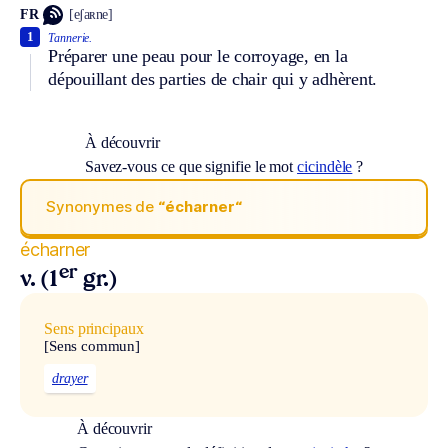
FR
[eʃaʀne]
1
Tannerie.
Préparer une peau pour le corroyage, en la
dépouillant des parties de chair qui y adhèrent.
À découvrir
Savez-vous ce que signifie le mot
cicindèle
?
Synonymes de
“écharner“
écharner
er
v. (1
gr.)
Sens principaux
[Sens commun]
drayer
À découvrir