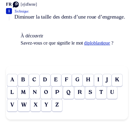
FR
[eʃɑ̃fʀene]
1
Technique.
Diminuer la taille des dents d’une roue d’engrenage.
À découvrir
Savez-vous ce que signifie le mot
diploblastique
?
A
B
C
D
E
F
G
H
I
J
K
L
M
N
O
P
Q
R
S
T
U
V
W
X
Y
Z