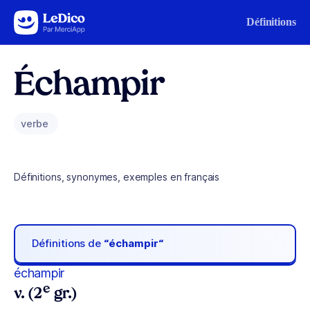
Aller au contenu
Définitions
Échampir
verbe
Définitions, synonymes, exemples en français
Définitions de
“échampir“
échampir
e
v. (2
gr.)