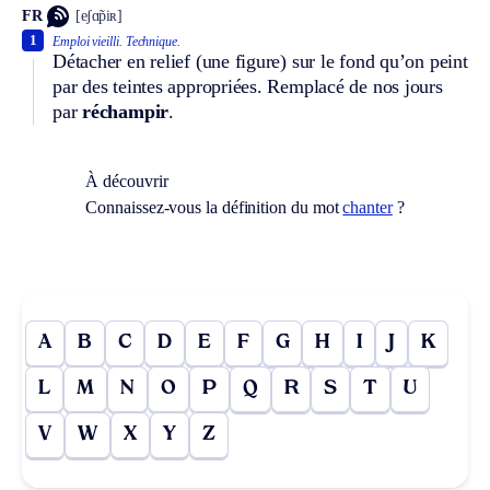
FR
[eʃɑ̃piʀ]
1
Emploi vieilli.
Technique.
Détacher en relief (une figure) sur le fond qu’on peint
par des teintes appropriées. Remplacé de nos jours
par
réchampir
.
À découvrir
Connaissez-vous la définition du mot
chanter
?
A
B
C
D
E
F
G
H
I
J
K
L
M
N
O
P
Q
R
S
T
U
V
W
X
Y
Z