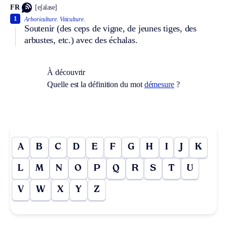
FR
[eʃalase]
1
Arboriculture.
Viticulture.
Soutenir (des ceps de vigne, de jeunes tiges, des
arbustes, etc.) avec des échalas.
À découvrir
Quelle est la définition du mot
démesure
?
A
B
C
D
E
F
G
H
I
J
K
L
M
N
O
P
Q
R
S
T
U
V
W
X
Y
Z