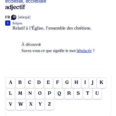
ecclésial, ecclésiale
adjectif
FR
[eklezjal]
1
Religion.
Relatif à l’Église, l’ensemble des chrétiens.
À découvrir
Savez-vous ce que signifie le mot
bétulacée
?
A
B
C
D
E
F
G
H
I
J
K
L
M
N
O
P
Q
R
S
T
U
V
W
X
Y
Z